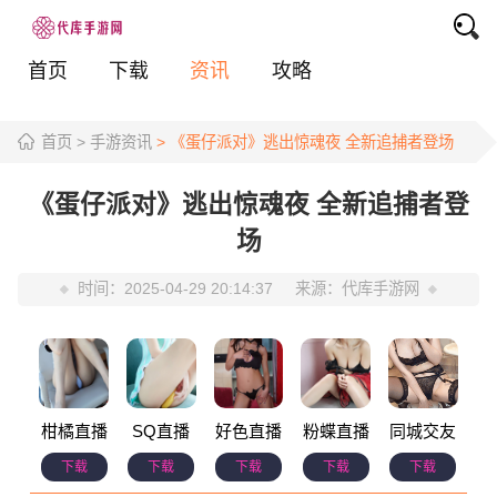
首页
下载
资讯
攻略
首页
> 手游资讯
> 《蛋仔派对》逃出惊魂夜 全新追捕者登场
《蛋仔派对》逃出惊魂夜 全新追捕者登
场
时间：
2025-04-29 20:14:37
来源：
代库手游网
柑橘直播
SQ直播
好色直播
粉蝶直播
同城交友
下载
下载
下载
下载
下载