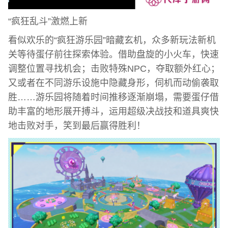
“疯狂乱斗”激燃上新
看似欢乐的“疯狂游乐园”暗藏玄机，众多新玩法新机
关等待蛋仔前往探索体验。借助盘旋的小火车，快速
调整位置寻找机会；击败特殊NPC，夺取额外红心；
又或者在不同游乐设施中隐藏身形，伺机而动偷袭取
胜……游乐园将随着时间推移逐渐崩塌，需要蛋仔借
助丰富的地形展开搏斗，运用超级决战技和道具爽快
地击败对手，笑到最后赢得胜利！