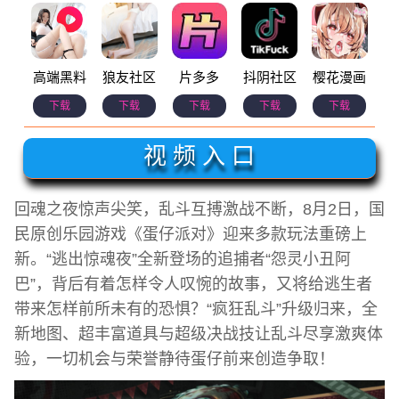
高端黑料
狼友社区
片多多
抖阴社区
樱花漫画
下载
下载
下载
下载
下载
视 频 入 口
回魂之夜惊声尖笑，乱斗互搏激战不断，8月2日，国
民原创乐园游戏《蛋仔派对》迎来多款玩法重磅上
新。“逃出惊魂夜”全新登场的追捕者“怨灵小丑阿
巴”，背后有着怎样令人叹惋的故事，又将给逃生者
带来怎样前所未有的恐惧？“疯狂乱斗”升级归来，全
新地图、超丰富道具与超级决战技让乱斗尽享激爽体
验，一切机会与荣誉静待蛋仔前来创造争取！