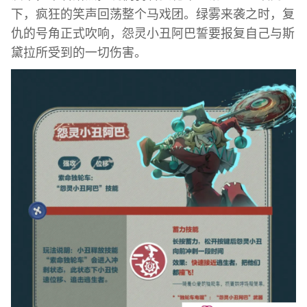
下，疯狂的笑声回荡整个马戏团。绿雾来袭之时，复
仇的号角正式吹响，怨灵小丑阿巴誓要报复自己与斯
黛拉所受到的一切伤害。