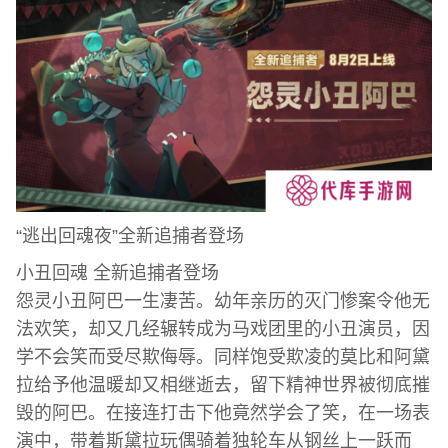
“逃出回魂夜”全新追捕者登场
小丑回魂 全新追捕者登场
怨灵小丑阿巴一生凄苦。幼年亲历的灭门惨案令他无
法欢笑，却又几经辗转成为马戏团里的小丑演员，因
学不会笑而受尽欺侮辱。同样饱受欺凌的莫比和阿黛
拉给予他温暖却又相继逝去，留下精神世界被彻底摧
毁的阿巴。在接连打击下他竟然学会了笑，在一场表
演中，带着斯黛拉玩偶骑着独轮车从钢丝上一跃而